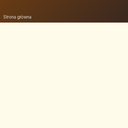
Strona główna
Zaloguj się
Dodaj firmę
Przypomnij hasło
Blog
Kontakt
Mapa strony
Szybkie wyszukiwanie