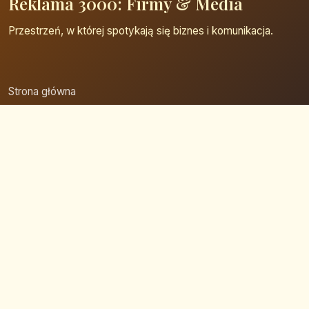
Reklama 3000: Firmy & Media
Przestrzeń, w której spotykają się biznes i komunikacja.
Strona główna
Zaloguj się
Dodaj firmę
Przypomnij hasło
Blog
Kontakt
Mapa strony
Szybkie wyszukiwanie