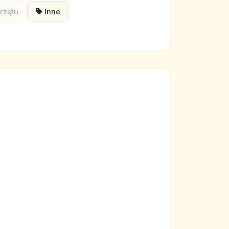
rzętu
Inne