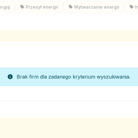
ergią
Przesył energii
Wytwarzanie energii
I
Brak firm dla zadanego kryterium wyszukiwania.