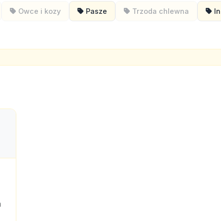
Owce i kozy
Pasze
Trzoda chlewna
I
m