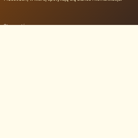
Strona główna
Zaloguj się
Dodaj firmę
Przypomnij hasło
Blog
Kontakt
Mapa strony
Szybkie wyszukiwanie