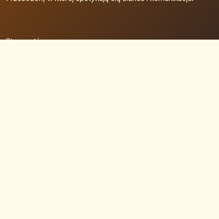
Strona główna
Zaloguj się
Dodaj firmę
Przypomnij hasło
Blog
Kontakt
Mapa strony
Szybkie wyszukiwanie