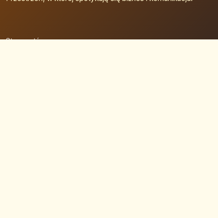
Strona główna
Zaloguj się
Dodaj firmę
Przypomnij hasło
Blog
Kontakt
Mapa strony
Szybkie wyszukiwanie