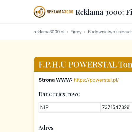
Reklama 3000: F
reklama3000.pl
Firmy
Budownictwo i nieru
F.P.H.U POWERSTAL Tom
Strona WWW:
https://powerstal.pl/
Dane rejestrowe
NIP
7371547328
Adres