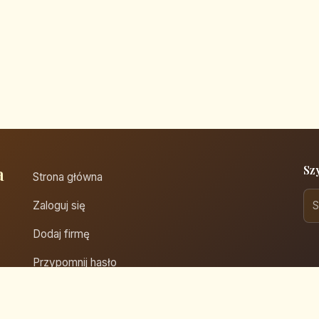
a
Sz
Strona główna
Zaloguj się
Dodaj firmę
Przypomnij hasło
Blog