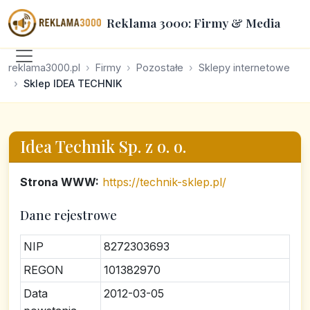
Reklama 3000: Firmy & Media
reklama3000.pl
Firmy
Pozostałe
Sklepy internetowe
Sklep IDEA TECHNIK
Idea Technik Sp. z o. o.
Strona WWW:
https://technik-sklep.pl/
Dane rejestrowe
NIP
8272303693
REGON
101382970
Data
2012-03-05