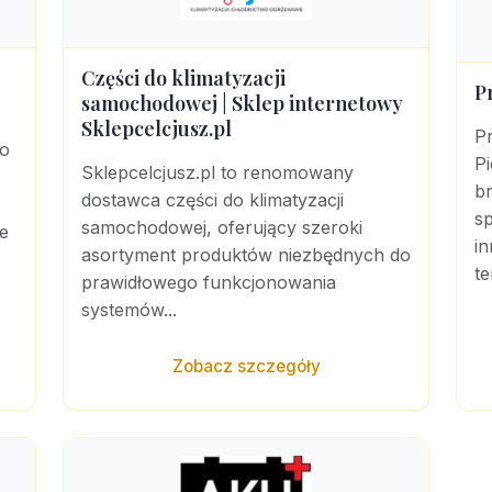
Części do klimatyzacji
P
samochodowej | Sklep internetowy
Sklepcelcjusz.pl
P
do
P
Sklepcelcjusz.pl to renomowany
b
dostawca części do klimatyzacji
sp
samochodowej, oferujący szeroki
e
i
asortyment produktów niezbędnych do
te
prawidłowego funkcjonowania
systemów...
Zobacz szczegóły