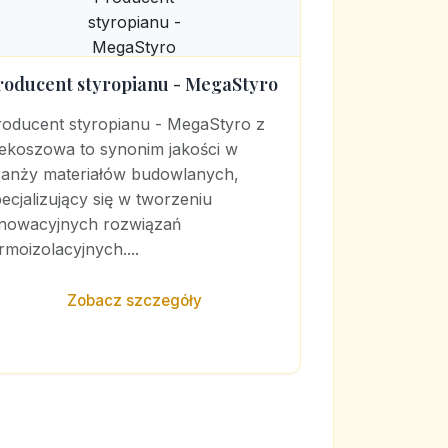
roducent styropianu - MegaStyro
roducent styropianu - MegaStyro z
iekoszowa to synonim jakości w
ranży materiałów budowlanych,
ecjalizujący się w tworzeniu
nnowacyjnych rozwiązań
rmoizolacyjnych....
Zobacz szczegóły