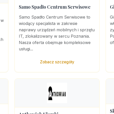
Samo Spadło Centrum Serwisowe
G
Samo Spadło Centrum Serwisowe to
Gi
 w
wiodący specjalista w zakresie
wł
naprawy urządzeń mobilnych i sprzętu
zy
IT, zlokalizowany w sercu Poznania.
Po
ch
Nasza oferta obejmuje kompleksowe
of
usługi...
Zobacz szczegóły
S