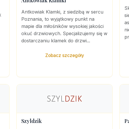
Antkowiak Klamki
Sk
Antkowiak Klamki, z siedzibą w sercu
k
si
Poznania, to wyjątkowy punkt na
a
mapie dla miłośników wysokiej jakości
n
okuć drzwiowych. Specjalizujemy się w
pr
dostarczaniu klamek do drzwi...
Zobacz szczegóły
Szyldzik
P