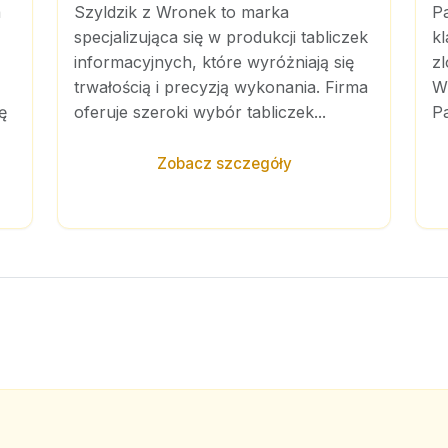
a
Szyldzik z Wronek to marka
P
specjalizująca się w produkcji tabliczek
kl
informacyjnych, które wyróżniają się
zl
trwałością i precyzją wykonania. Firma
Wi
ę
oferuje szeroki wybór tabliczek...
Pa
Zobacz szczegóły