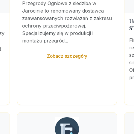
Przegrody Ogniowe z siedzibą w
Jarocinie to renomowany dostawca
zaawansowanych rozwiązań z zakresu
U
ochrony przeciwpożarowej.
S
zy
Specjalizujemy się w produkcji i
F
montażu przegród...
r
ą
sz
Zobacz szczegóły
si
Of
pr