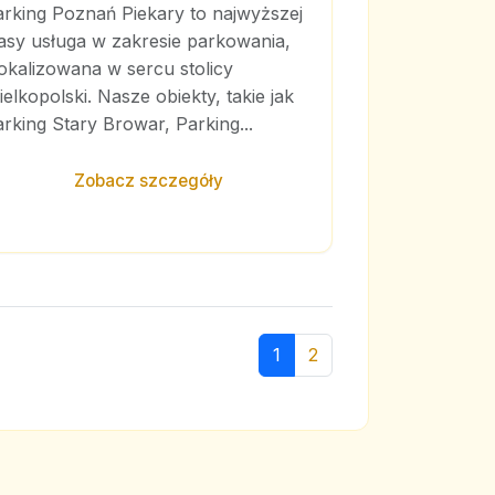
arking Poznań Piekary to najwyższej
asy usługa w zakresie parkowania,
okalizowana w sercu stolicy
elkopolski. Nasze obiekty, takie jak
rking Stary Browar, Parking...
Zobacz szczegóły
1
2