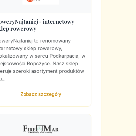
oweryNajtaniej - internetowy
klep rowerowy
oweryNajtaniej to renomowany
nternetowy sklep rowerowy,
lokalizowany w sercu Podkarpacia, w
iejscowości Ropczyce. Nasz sklep
feruje szeroki asortyment produktów
a...
Zobacz szczegóły