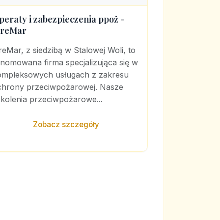
peraty i zabezpieczenia ppoż -
ireMar
reMar, z siedzibą w Stalowej Woli, to
enomowana firma specjalizująca się w
ompleksowych usługach z zakresu
chrony przeciwpożarowej. Nasze
zkolenia przeciwpożarowe...
Zobacz szczegóły