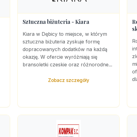
Sztuczna biżuteria - Kiara
R
s
Kiara w Dębicy to miejsce, w którym
R
sztuczna biżuteria zyskuje formę
i
dopracowanych dodatków na każdą
z
okazję. W ofercie wyróżniają się
m
bransoletki czeskie oraz różnorodne...
o
dl
Zobacz szczegóły