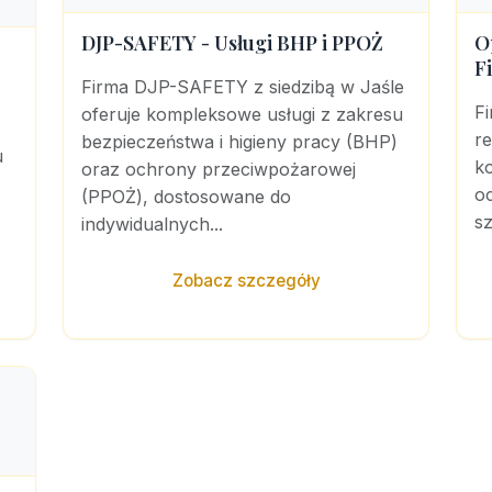
DJP-SAFETY - Usługi BHP i PPOŻ
O
F
Firma DJP-SAFETY z siedzibą w Jaśle
Fi
oferuje kompleksowe usługi z zakresu
r
bezpieczeństwa i higieny pracy (BHP)
u
k
oraz ochrony przeciwpożarowej
o
(PPOŻ), dostosowane do
s
indywidualnych...
Zobacz szczegóły