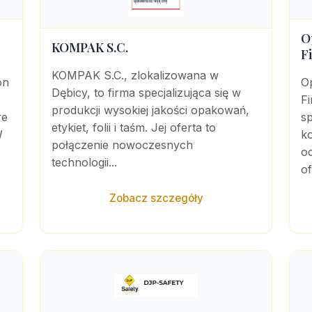
O
KOMPAK S.C.
F
KOMPAK S.C., zlokalizowana w
on
O
Dębicy, to firma specjalizująca się w
Fi
produkcji wysokiej jakości opakowań,
re
sp
etykiet, folii i taśm. Jej oferta to
W
k
połączenie nowoczesnych
o
technologii...
of
Zobacz szczegóły