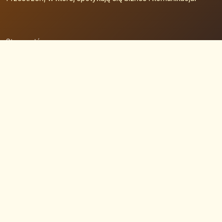
Strona główna
Zaloguj się
Dodaj firmę
Przypomnij hasło
Blog
Kontakt
Mapa strony
Szybkie wyszukiwanie