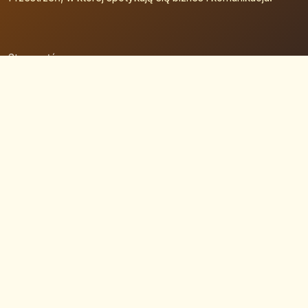
Strona główna
Zaloguj się
Dodaj firmę
Przypomnij hasło
Blog
Kontakt
Mapa strony
Szybkie wyszukiwanie