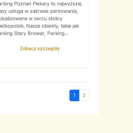
arking Poznań Piekary to najwyższej
asy usługa w zakresie parkowania,
okalizowana w sercu stolicy
elkopolski. Nasze obiekty, takie jak
rking Stary Browar, Parking...
Zobacz szczegóły
1
2