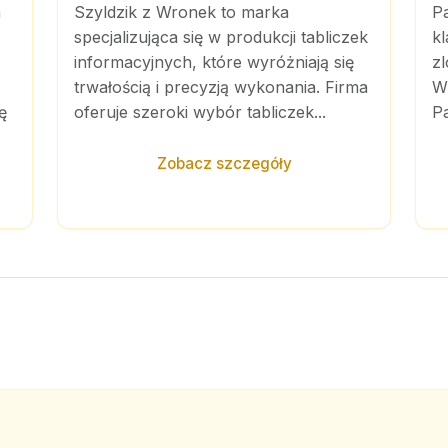
a
Szyldzik z Wronek to marka
P
specjalizująca się w produkcji tabliczek
kl
informacyjnych, które wyróżniają się
zl
trwałością i precyzją wykonania. Firma
Wi
ę
oferuje szeroki wybór tabliczek...
Pa
Zobacz szczegóły