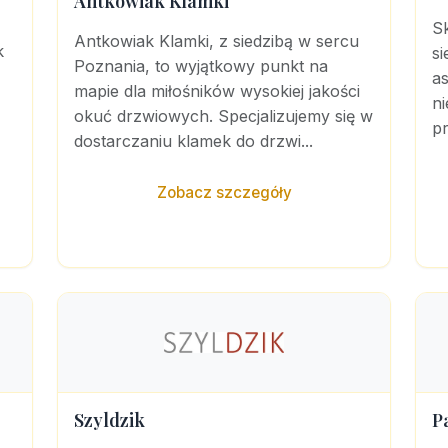
Antkowiak Klamki
Sk
Antkowiak Klamki, z siedzibą w sercu
k
si
Poznania, to wyjątkowy punkt na
a
mapie dla miłośników wysokiej jakości
n
okuć drzwiowych. Specjalizujemy się w
pr
dostarczaniu klamek do drzwi...
Zobacz szczegóły
Szyldzik
P