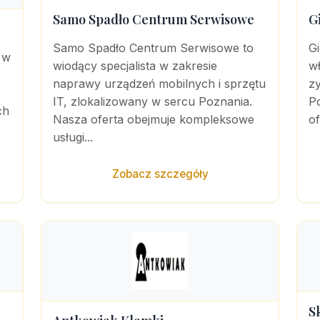
Samo Spadło Centrum Serwisowe
G
Samo Spadło Centrum Serwisowe to
Gi
 w
wiodący specjalista w zakresie
wł
naprawy urządzeń mobilnych i sprzętu
zy
IT, zlokalizowany w sercu Poznania.
Po
ch
Nasza oferta obejmuje kompleksowe
of
usługi...
Zobacz szczegóły
S