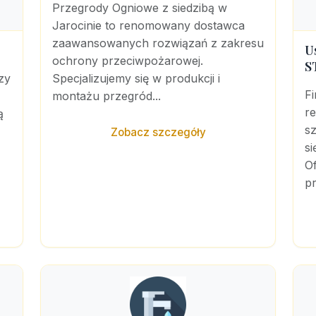
Przegrody Ogniowe z siedzibą w
Jarocinie to renomowany dostawca
zaawansowanych rozwiązań z zakresu
U
ochrony przeciwpożarowej.
S
zy
Specjalizujemy się w produkcji i
F
montażu przegród...
r
ą
sz
Zobacz szczegóły
si
Of
pr