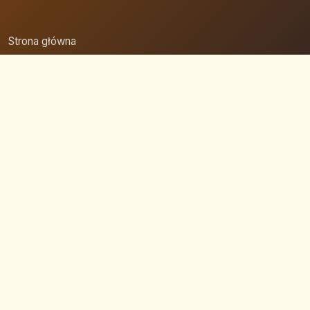
Strona główna
Zaloguj się
Dodaj firmę
Przypomnij hasło
Blog
Kontakt
Mapa strony
Szybkie wyszukiwanie